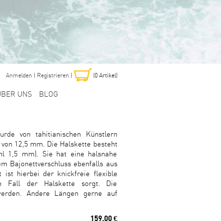
Anmelden
|
Registrieren
|
(0
Artikel
)
ÜBER UNS
BLOG
rde von tahitianischen Künstlern
 von 12,5 mm. Die Halskette besteht
ahl 1,5 mm). Sie hat eine halsnahe
m Bajonettverschluss ebenfalls aus
ist hierbei der knickfreie flexible
n Fall der Halskette sorgt. Die
erden. Andere Längen gerne auf
159,00 €